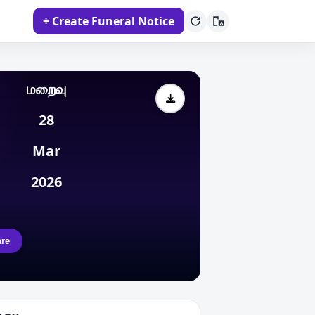
+ Create Funeral Notice
மறைவு
28
Mar
2026
re