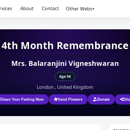
rvices
About
Contact
Other Webs▾
4th Month Remembrance
Mrs. Balaranjini Vigneshwaran
Age 56
London , United Kingdom
Share Your Feeling Now
Send Flowers
Donate
Sha