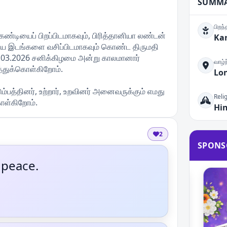
SUMM
பிறந
்டியைப் பிறப்பிடமாகவும், பிரித்தானியா லண்டன்
Kar
ய இடங்களை வசிப்பிடமாகவும் கொண்ட திருமதி
8.03.2026 சனிக்கிழமை அன்று காலமானார்
வாழ்
த்துக்கொள்கிறோம்.
Lo
டும்பத்தினர், உற்றார், உறவினர் அனைவருக்கும் எமது
Reli
ொள்கிறோம்.
Hi
2
SPONS
 peace.