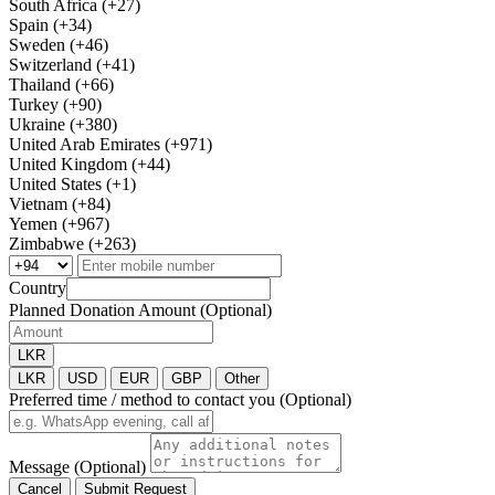
South Africa (+27)
Spain (+34)
Sweden (+46)
Switzerland (+41)
Thailand (+66)
Turkey (+90)
Ukraine (+380)
United Arab Emirates (+971)
United Kingdom (+44)
United States (+1)
Vietnam (+84)
Yemen (+967)
Zimbabwe (+263)
Country
Planned Donation Amount (Optional)
LKR
LKR
USD
EUR
GBP
Other
Preferred time / method to contact you (Optional)
Message (Optional)
Cancel
Submit Request