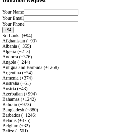
Donation Request
Your Name
Your Email
Your Phone
+94
Sri Lanka (+94)
Afghanistan (+93)
Albania (+355)
Algeria (+213)
Andorra (+376)
Angola (+244)
Antigua and Barbuda (+1268)
Argentina (+54)
Armenia (+374)
Australia (+61)
Austria (+43)
Azerbaijan (+994)
Bahamas (+1242)
Bahrain (+973)
Bangladesh (+880)
Barbados (+1246)
Belarus (+375)
Belgium (+32)
Belize (+501)