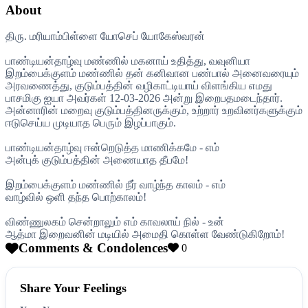
About
திரு. மரியாம்பிள்ளை யோசெப் யோகேஸ்வரன்
பாண்டியன்தாழ்வு மண்ணில் மகனாய் உதித்து, வவுனியா
இறம்பைக்குளம் மண்ணில் தன் கனிவான பண்பால் அனைவரையும்
அரவணைத்து, குடும்பத்தின் வழிகாட்டியாய் விளங்கிய எமது
பாசமிகு ஐயா அவர்கள் 12-03-2026 அன்று இறைபதமடைந்தார்.
அன்னாரின் மறைவு குடும்பத்தினருக்கும், உற்றார் உறவினர்களுக்கும்
ஈடுசெய்ய முடியாத பெரும் இழப்பாகும்.
பாண்டியன்தாழ்வு ஈன்றெடுத்த மாணிக்கமே - எம்
அன்புக் குடும்பத்தின் அணையாத தீபமே!
இறம்பைக்குளம் மண்ணில் நீர் வாழ்ந்த காலம் - எம்
வாழ்வில் ஒளி தந்த பொற்காலம்!
விண்ணுலகம் சென்றாலும் எம் காவலாய் நில் - உன்
ஆத்மா இறைவனின் மடியில் அமைதி கொள்ள வேண்டுகிறோம்!
Comments & Condolences
0
Share Your Feelings