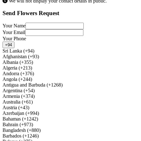
We will not display your contact details in public.
Send Flowers Request
Your Name
Your Email
Your Phone
+94
Sri Lanka (+94)
Afghanistan (+93)
Albania (+355)
Algeria (+213)
Andorra (+376)
Angola (+244)
Antigua and Barbuda (+1268)
Argentina (+54)
Armenia (+374)
Australia (+61)
Austria (+43)
Azerbaijan (+994)
Bahamas (+1242)
Bahrain (+973)
Bangladesh (+880)
Barbados (+1246)