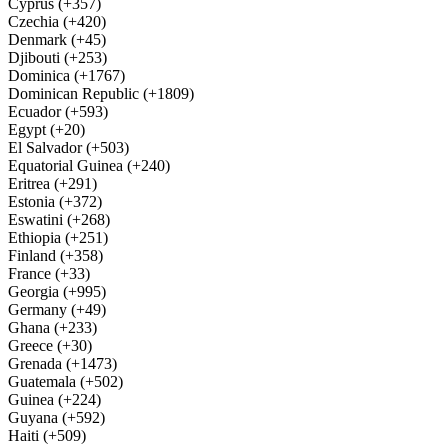
Cyprus (+357)
Czechia (+420)
Denmark (+45)
Djibouti (+253)
Dominica (+1767)
Dominican Republic (+1809)
Ecuador (+593)
Egypt (+20)
El Salvador (+503)
Equatorial Guinea (+240)
Eritrea (+291)
Estonia (+372)
Eswatini (+268)
Ethiopia (+251)
Finland (+358)
France (+33)
Georgia (+995)
Germany (+49)
Ghana (+233)
Greece (+30)
Grenada (+1473)
Guatemala (+502)
Guinea (+224)
Guyana (+592)
Haiti (+509)